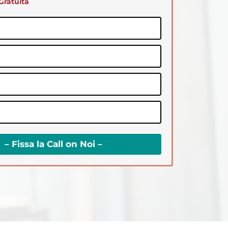
Gratuita
– Fissa la Call on Noi –