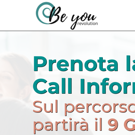
Prenota l
Call Info
Sul percors
partirà il
9 