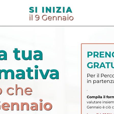
SI INIZIA
il 9 Gennaio
a tua
PRENO
GRAT
rmativa
Per il Per
in partenz
o che
.
Compila il fo
Gennaio
valutare insiem
Gennaio è ciò c