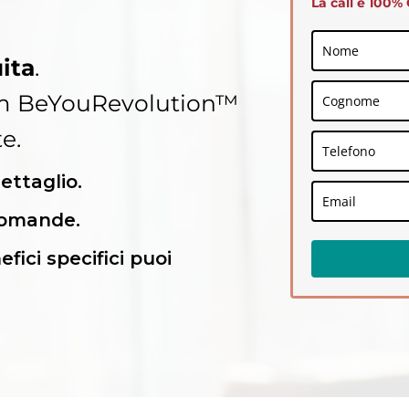
La call è 100% 
ita
.
eam BeYouRevolution™
e.
dettaglio.
domande.
efici specifici puoi